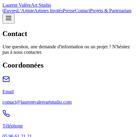
Laurent Valère
Art Studio
Œuvres
L'Artiste
Artistes Invités
Presse
Contact
Projets & Partenariats
Contact
Une question, une demande d'information ou un projet ? N'hésitez
pas à nous contacter.
Coordonnées
Email
contact@laurentvalereartstudio.com
Téléphone
05 96 61 21 21